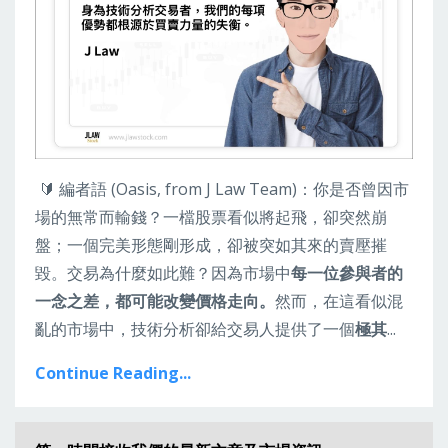
🔰 編者語 (Oasis, from J Law Team)：
你是否曾因市
場的無常而輸錢？一檔股票看似將起飛，卻突然崩
盤；一個完美形態剛形成，卻被突如其來的賣壓摧
毀。交易為什麼如此難？因為市場中
每一位參與者的
一念之差，都可能改變價格走向。
然而，在這看似混
亂的市場中，技術分析卻給交易人提供了一個
極其
...
Continue Reading...