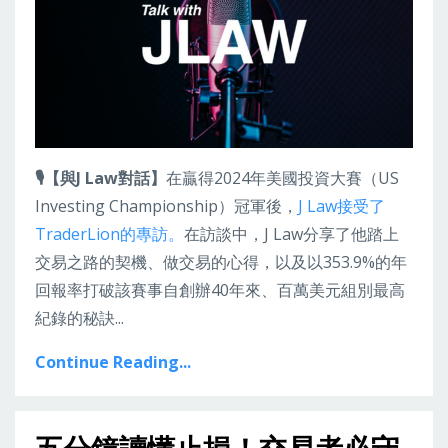
🎙️【與J Law對話】
在贏得2024年美國投資大賽（US
Investing Championship）冠軍後，
J Law接受了
TraderLion的專訪。
在訪談中，J Law分享了他踏上
交易之路的契機、做交易的心得，以及以353.9%的年
回報率打破該賽事自創辦40年來、百萬美元組別最高
紀錄的秘訣...
Continue Reading...