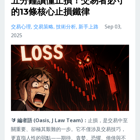
五分鐘讀懂止損！交易者必守
的13條核心止損鐵律
交易心理
交易策略
技術分析
新手上路
Sep 03,
2025
🔰
編者語 (Oasis, J Law Team)：
止損，是交易中至
關重要、卻極其艱難的一步。它不僅涉及交易技巧，
更直指人性的弱點——期待、貪婪、恐懼、僥倖與不