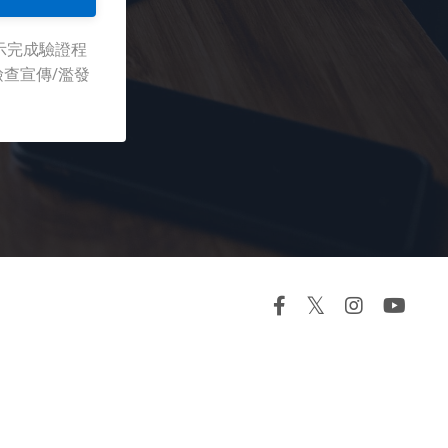
示完成驗證程
檢查宣傳/濫發